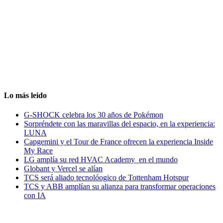
Lo más leido
G-SHOCK celebra los 30 años de Pokémon
Sorpréndete con las maravillas del espacio, en la experiencia:
LUNA
Capgemini y el Tour de France ofrecen la experiencia Inside
My Race
LG amplía su red HVAC Academy en el mundo
Globant y Vercel se alían
TCS será aliado tecnolóogico de Tottenham Hotspur
TCS y ABB amplían su alianza para transformar operaciones
con IA