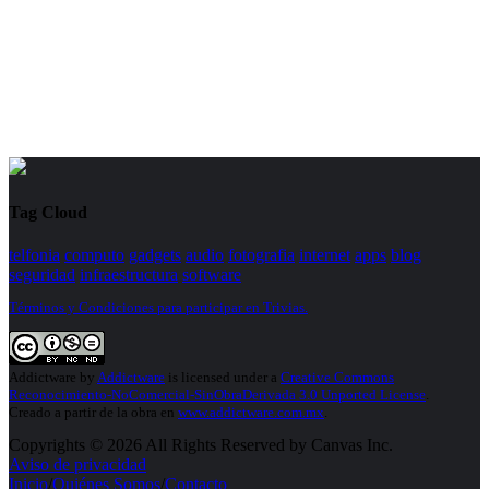
Tag Cloud
telfonia
computo
gadgets
audio
fotografia
internet
apps
blog
seguridad
infraestructura
software
Términos y Condiciones para participar en Trivias.
Addictware
by
Addictware
is licensed under a
Creative Commons
Reconocimiento-NoComercial-SinObraDerivada 3.0 Unported License
.
Creado a partir de la obra en
www.addictware.com.mx
.
Copyrights © 2026 All Rights Reserved by Canvas Inc.
Aviso de privacidad
Inicio
/
Quiénes Somos
/
Contacto