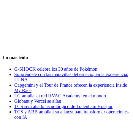
Lo más leido
G-SHOCK celebra los 30 años de Pokémon
Sorpréndete con las maravillas del espacio, en la experiencia:
LUNA
Capgemini y el Tour de France ofrecen la experiencia Inside
My Race
LG amplía su red HVAC Academy en el mundo
Globant y Vercel se alían
TCS será aliado tecnolóogico de Tottenham Hotspur
TCS y ABB amplían su alianza para transformar operaciones
con IA