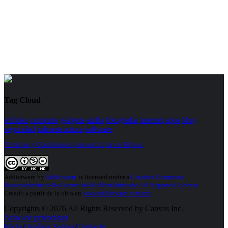
Tag Cloud
telfonia
computo
gadgets
audio
fotografia
internet
apps
blog
seguridad
infraestructura
software
Términos y Condiciones para participar en Trivias.
Addictware
by
Addictware
is licensed under a
Creative Commons
Reconocimiento-NoComercial-SinObraDerivada 3.0 Unported License
.
Creado a partir de la obra en
www.addictware.com.mx
.
Copyrights © 2026 All Rights Reserved by Canvas Inc.
Aviso de privacidad
Inicio
/
Quiénes Somos
/
Contacto