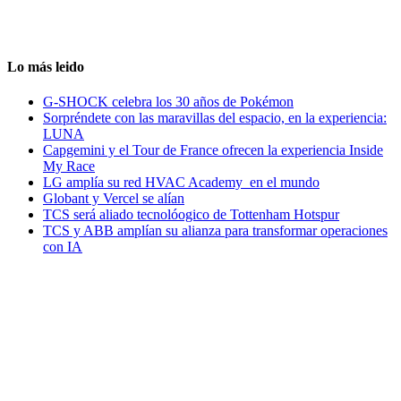
Lo más leido
G-SHOCK celebra los 30 años de Pokémon
Sorpréndete con las maravillas del espacio, en la experiencia:
LUNA
Capgemini y el Tour de France ofrecen la experiencia Inside
My Race
LG amplía su red HVAC Academy en el mundo
Globant y Vercel se alían
TCS será aliado tecnolóogico de Tottenham Hotspur
TCS y ABB amplían su alianza para transformar operaciones
con IA