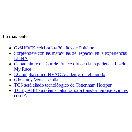
Lo más leido
G-SHOCK celebra los 30 años de Pokémon
Sorpréndete con las maravillas del espacio, en la experiencia:
LUNA
Capgemini y el Tour de France ofrecen la experiencia Inside
My Race
LG amplía su red HVAC Academy en el mundo
Globant y Vercel se alían
TCS será aliado tecnolóogico de Tottenham Hotspur
TCS y ABB amplían su alianza para transformar operaciones
con IA