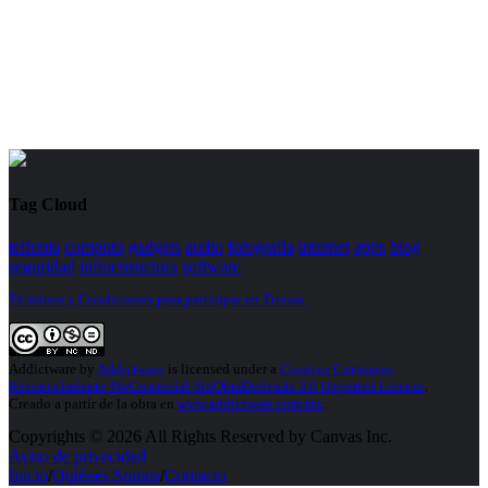
Tag Cloud
telfonia
computo
gadgets
audio
fotografia
internet
apps
blog
seguridad
infraestructura
software
Términos y Condiciones para participar en Trivias.
Addictware
by
Addictware
is licensed under a
Creative Commons
Reconocimiento-NoComercial-SinObraDerivada 3.0 Unported License
.
Creado a partir de la obra en
www.addictware.com.mx
.
Copyrights © 2026 All Rights Reserved by Canvas Inc.
Aviso de privacidad
Inicio
/
Quiénes Somos
/
Contacto