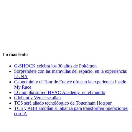
Lo más leido
G-SHOCK celebra los 30 años de Pokémon
Sorpréndete con las maravillas del espacio, en la experiencia:
LUNA
Capgemini y el Tour de France ofrecen la experiencia Inside
My Race
LG amplía su red HVAC Academy en el mundo
Globant y Vercel se alían
TCS será aliado tecnolóogico de Tottenham Hotspur
TCS y ABB amplían su alianza para transformar operaciones
con IA