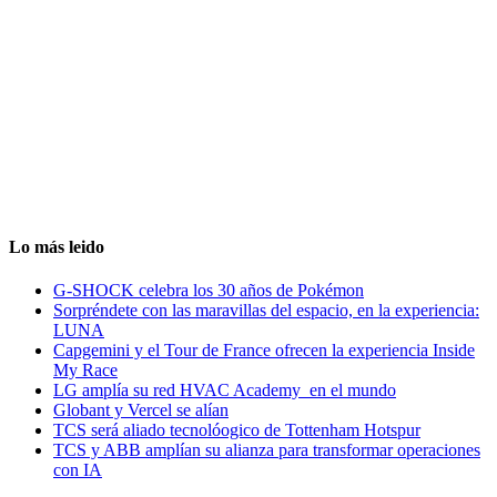
Lo más leido
G-SHOCK celebra los 30 años de Pokémon
Sorpréndete con las maravillas del espacio, en la experiencia:
LUNA
Capgemini y el Tour de France ofrecen la experiencia Inside
My Race
LG amplía su red HVAC Academy en el mundo
Globant y Vercel se alían
TCS será aliado tecnolóogico de Tottenham Hotspur
TCS y ABB amplían su alianza para transformar operaciones
con IA