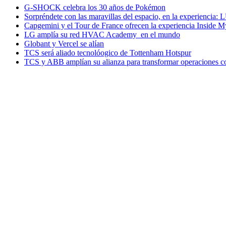
G-SHOCK celebra los 30 años de Pokémon
Sorpréndete con las maravillas del espacio, en la experiencia
Capgemini y el Tour de France ofrecen la experiencia Inside 
LG amplía su red HVAC Academy en el mundo
Globant y Vercel se alían
TCS será aliado tecnolóogico de Tottenham Hotspur
TCS y ABB amplían su alianza para transformar operaciones c