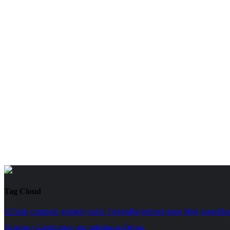
Tag Cloud
telfonia
computo
gadgets
audio
fotografia
internet
apps
blog
segurida
Términos y Condiciones para participar en Trivias.