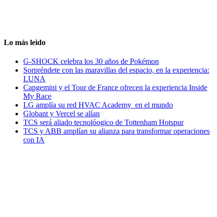
Lo más leido
G-SHOCK celebra los 30 años de Pokémon
Sorpréndete con las maravillas del espacio, en la experiencia:
LUNA
Capgemini y el Tour de France ofrecen la experiencia Inside
My Race
LG amplía su red HVAC Academy en el mundo
Globant y Vercel se alían
TCS será aliado tecnolóogico de Tottenham Hotspur
TCS y ABB amplían su alianza para transformar operaciones
con IA