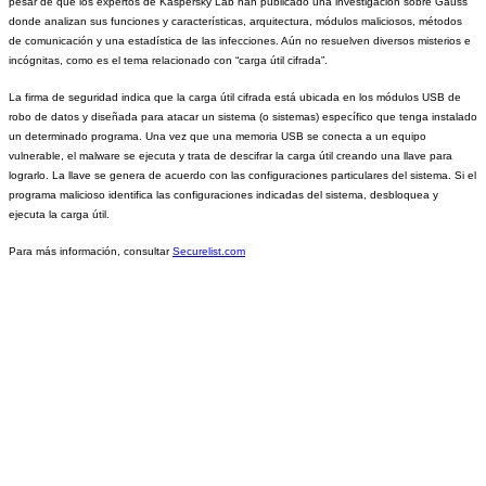
pesar de que los expertos de Kaspersky Lab han publicado una
investigación sobre Gauss
donde analizan sus funciones y características, arquitectura, módulos maliciosos, métodos
de comunicación y una estadística de las infecciones.
Aún no resuelven diversos misterios e
incógnitas, como es el tema relacionado con “carga útil cifrada”.
La firma de seguridad indica que la carga útil cifrada está ubicada en los módulos USB de
robo de datos y diseñada para atacar un sistema (o sistemas) específico que tenga instalado
un determinado programa. Una vez que una memoria USB se conecta a un equipo
vulnerable, el malware se ejecuta y trata de descifrar la carga útil creando una llave para
lograrlo. La llave se genera de acuerdo con las configuraciones particulares del sistema. Si el
programa malicioso identifica las configuraciones indicadas del sistema, desbloquea y
ejecuta la carga útil.
Para más información, consultar
Securelist.com