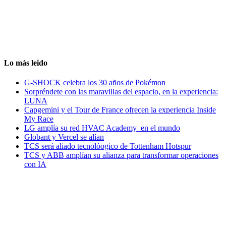
Lo más leido
G-SHOCK celebra los 30 años de Pokémon
Sorpréndete con las maravillas del espacio, en la experiencia:
LUNA
Capgemini y el Tour de France ofrecen la experiencia Inside
My Race
LG amplía su red HVAC Academy en el mundo
Globant y Vercel se alían
TCS será aliado tecnolóogico de Tottenham Hotspur
TCS y ABB amplían su alianza para transformar operaciones
con IA