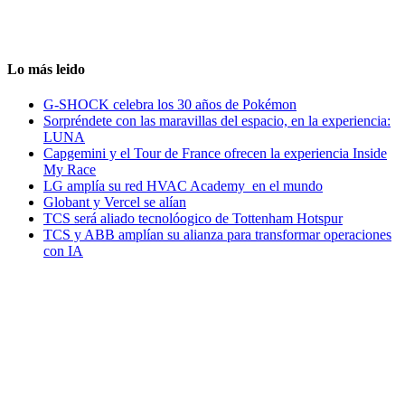
Lo más leido
G-SHOCK celebra los 30 años de Pokémon
Sorpréndete con las maravillas del espacio, en la experiencia:
LUNA
Capgemini y el Tour de France ofrecen la experiencia Inside
My Race
LG amplía su red HVAC Academy en el mundo
Globant y Vercel se alían
TCS será aliado tecnolóogico de Tottenham Hotspur
TCS y ABB amplían su alianza para transformar operaciones
con IA