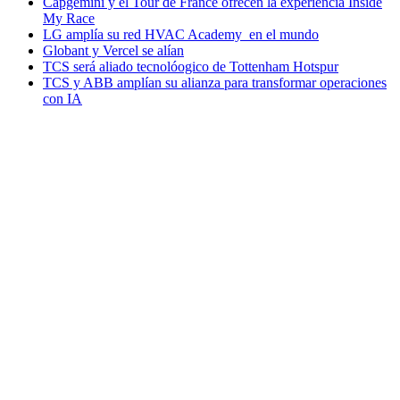
Capgemini y el Tour de France ofrecen la experiencia Inside
My Race
LG amplía su red HVAC Academy en el mundo
Globant y Vercel se alían
TCS será aliado tecnolóogico de Tottenham Hotspur
TCS y ABB amplían su alianza para transformar operaciones
con IA