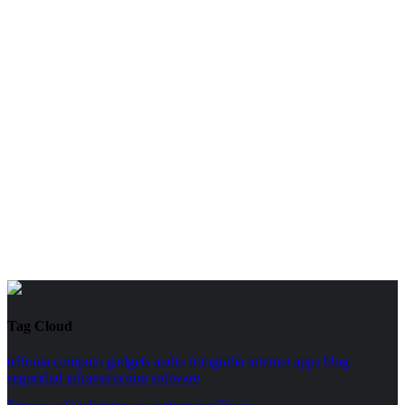
Tag Cloud
telfonia
computo
gadgets
audio
fotografia
internet
apps
blog
seguridad
infraestructura
software
Términos y Condiciones para participar en Trivias.