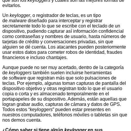
qué son los
keyloggers
y cuáles son las mejores formas de
evitarlos.
Un
keylogger
, o registrador de teclas, es un tipo
de
malware
diseñado para interceptar y registrar
secretamente todo lo que se escribe con el teclado de un
dispositivo, pudiendo capturar así información confidencial
como contraseñas y nombres de usuario, hasta números de
tarjetas de crédito y conversaciones privadas, sin que
alguien se dé cuenta. Los atacantes pueden posteriormente
usar estos datos para cometer robos de identidad, fraudes
financieros e incluso chantajes.
Aunque puede no ser muy acertado, dentro de la categoría
de
keyloggers
también suelen incluirse herramientas
de
software
que registran más que solo pulsaciones de
teclas. Por ejemplo, algunas toman capturas de pantalla del
dispositivo objetivo y otras registran todo lo que el usuario
copia o corta y es almacenado temporalmente en el
portapapeles de su dispositivo. Además, están aquellas que
logran grabar audio, capturas de cámara y datos de GPS.
Todos estos “
keyloggers
” pueden estar presentes en
nuestros computadores, teléfonos móviles o tabletas sin que
nos demos cuenta.
¿Cómo saber si tiene algún
keylogger
en sus