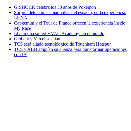
G-SHOCK celebra los 30 años de Pokémon
Sorpréndete con las maravillas del espacio, en la experiencia:
LUNA
Capgemini y el Tour de France ofrecen la experiencia Inside
My Race
LG amplía su red HVAC Academy en el mundo
Globant y Vercel se alían
TCS será aliado tecnolóogico de Tottenham Hotspur
TCS y ABB amplían su alianza para transformar operaciones
con IA