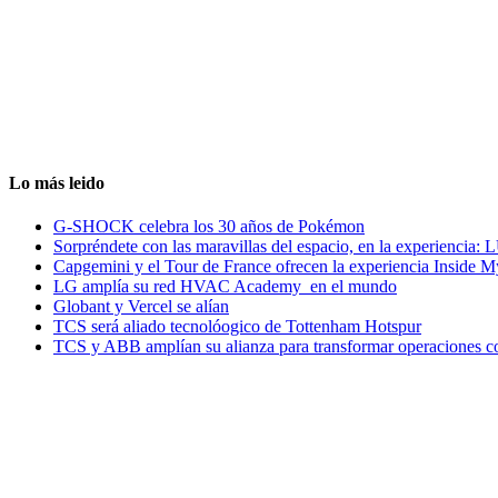
Lo más leido
G-SHOCK celebra los 30 años de Pokémon
Sorpréndete con las maravillas del espacio, en la experiencia
Capgemini y el Tour de France ofrecen la experiencia Inside 
LG amplía su red HVAC Academy en el mundo
Globant y Vercel se alían
TCS será aliado tecnolóogico de Tottenham Hotspur
TCS y ABB amplían su alianza para transformar operaciones c