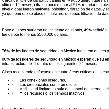
Cerca de 40% de los participantes en México dijeron que han
últimos 12 meses, cifra un poco menor al 57% reportado a nivel
nivel global fueron malware, phishing y filtración de datos, y 
ya que primero se ubicó el malware, después filtración de dato
Entre quienes sufrieron un incidente en el país, 49% señaló 
fue de por lo menos $500,000 dólares.
76% de los líderes de seguridad en México indicaron que es p
80% de los líderes de seguridad en México esperan que su e
infraestructura de TI dentro de los siguientes 24 meses.
Cisco recomienda enfocarse en cuatro áreas críticas en la est
· Las conexiones inseguras.
· Las credenciales comprometidas.
· Visibilidad limitada o nula del control de internet del
· Y los recursos o los tiempos inactivos.