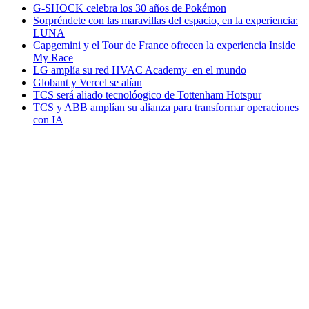
G-SHOCK celebra los 30 años de Pokémon
Sorpréndete con las maravillas del espacio, en la experiencia:
LUNA
Capgemini y el Tour de France ofrecen la experiencia Inside
My Race
LG amplía su red HVAC Academy en el mundo
Globant y Vercel se alían
TCS será aliado tecnolóogico de Tottenham Hotspur
TCS y ABB amplían su alianza para transformar operaciones
con IA