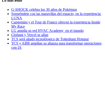
Lo más leido
G-SHOCK celebra los 30 años de Pokémon
Sorpréndete con las maravillas del espacio, en la experiencia:
LUNA
Capgemini y el Tour de France ofrecen la experiencia Inside
My Race
LG amplía su red HVAC Academy en el mundo
Globant y Vercel se alían
TCS será aliado tecnolóogico de Tottenham Hotspur
TCS y ABB amplían su alianza para transformar operaciones
con IA