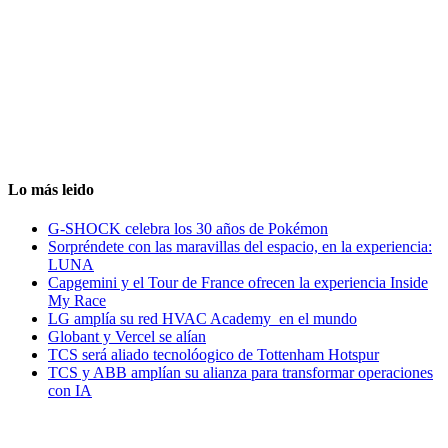
Lo más leido
G-SHOCK celebra los 30 años de Pokémon
Sorpréndete con las maravillas del espacio, en la experiencia:
LUNA
Capgemini y el Tour de France ofrecen la experiencia Inside
My Race
LG amplía su red HVAC Academy en el mundo
Globant y Vercel se alían
TCS será aliado tecnolóogico de Tottenham Hotspur
TCS y ABB amplían su alianza para transformar operaciones
con IA