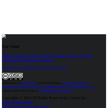
Tag Cloud
telfonia
computo
gadgets
audio
fotografia
internet
apps
blog
seguridad
infraestructura
software
Términos y Condiciones para participar en Trivias.
Addictware
by
Addictware
is licensed under a
Creative Commons
Reconocimiento-NoComercial-SinObraDerivada 3.0 Unported License
.
Creado a partir de la obra en
www.addictware.com.mx
.
Copyrights © 2026 All Rights Reserved by Canvas Inc.
Aviso de privacidad
Inicio
/
Quiénes Somos
/
Contacto