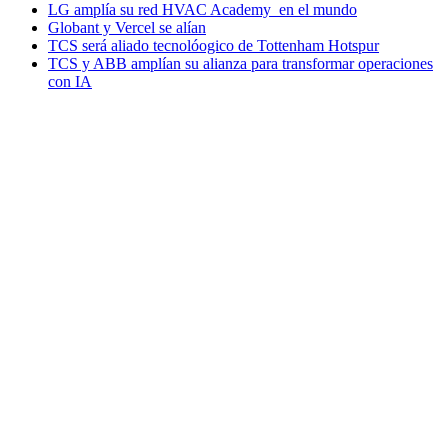
LG amplía su red HVAC Academy en el mundo
Globant y Vercel se alían
TCS será aliado tecnolóogico de Tottenham Hotspur
TCS y ABB amplían su alianza para transformar operaciones
con IA