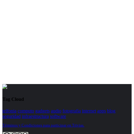
Tag Cloud
telfonia
computo
gadgets
audio
fotografia
internet
apps
blog
seguridad
infraestructura
software
Términos y Condiciones para participar en Trivias.