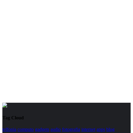
Tag Cloud
telfonia
computo
gadgets
audio
fotografia
internet
apps
blog