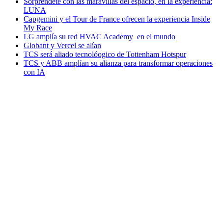
Sorpréndete con las maravillas del espacio, en la experiencia:
LUNA
Capgemini y el Tour de France ofrecen la experiencia Inside
My Race
LG amplía su red HVAC Academy en el mundo
Globant y Vercel se alían
TCS será aliado tecnolóogico de Tottenham Hotspur
TCS y ABB amplían su alianza para transformar operaciones
con IA