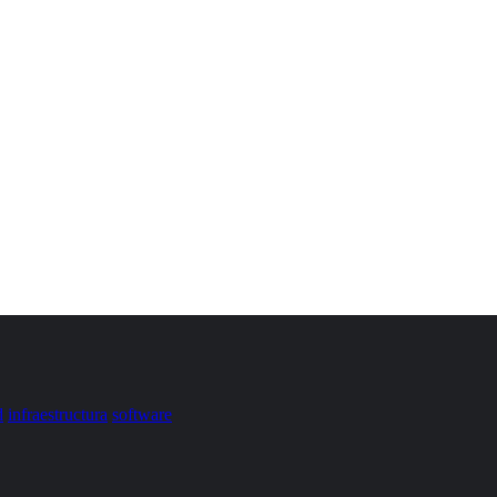
d
infraestructura
software