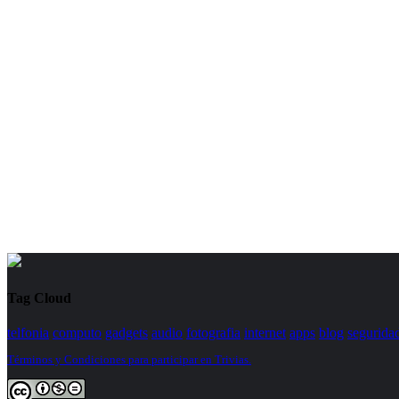
Tag Cloud
telfonia
computo
gadgets
audio
fotografia
internet
apps
blog
segurida
Términos y Condiciones para participar en Trivias.