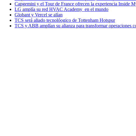
Capgemini y el Tour de France ofrecen la experiencia Inside 
LG amplía su red HVAC Academy en el mundo
Globant y Vercel se alían
TCS será aliado tecnolóogico de Tottenham Hotspur
TCS y ABB amplían su alianza para transformar operaciones c