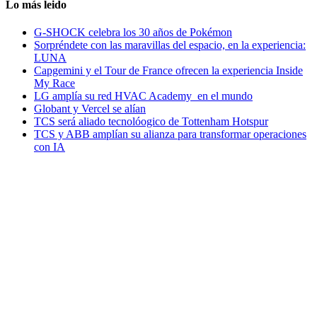
Lo más leido
G-SHOCK celebra los 30 años de Pokémon
Sorpréndete con las maravillas del espacio, en la experiencia:
LUNA
Capgemini y el Tour de France ofrecen la experiencia Inside
My Race
LG amplía su red HVAC Academy en el mundo
Globant y Vercel se alían
TCS será aliado tecnolóogico de Tottenham Hotspur
TCS y ABB amplían su alianza para transformar operaciones
con IA