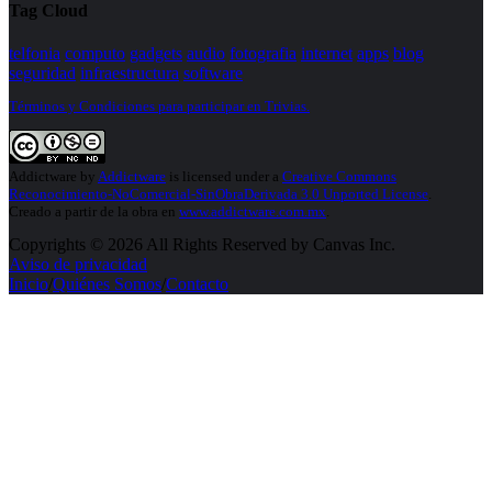
Tag Cloud
telfonia
computo
gadgets
audio
fotografia
internet
apps
blog
seguridad
infraestructura
software
Términos y Condiciones para participar en Trivias.
Addictware
by
Addictware
is licensed under a
Creative Commons
Reconocimiento-NoComercial-SinObraDerivada 3.0 Unported License
.
Creado a partir de la obra en
www.addictware.com.mx
.
Copyrights © 2026 All Rights Reserved by Canvas Inc.
Aviso de privacidad
Inicio
/
Quiénes Somos
/
Contacto