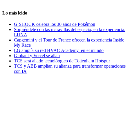
Lo más leido
G-SHOCK celebra los 30 años de Pokémon
Sorpréndete con las maravillas del espacio, en la experiencia:
LUNA
Capgemini y el Tour de France ofrecen la experiencia Inside
My Race
LG amplía su red HVAC Academy en el mundo
Globant y Vercel se alían
TCS será aliado tecnolóogico de Tottenham Hotspur
TCS y ABB amplían su alianza para transformar operaciones
con IA