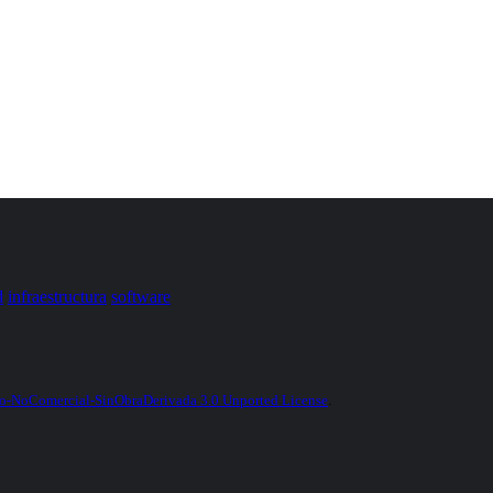
d
infraestructura
software
-NoComercial-SinObraDerivada 3.0 Unported License
.