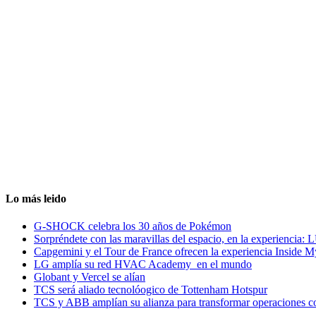
Lo más leido
G-SHOCK celebra los 30 años de Pokémon
Sorpréndete con las maravillas del espacio, en la experiencia
Capgemini y el Tour de France ofrecen la experiencia Inside 
LG amplía su red HVAC Academy en el mundo
Globant y Vercel se alían
TCS será aliado tecnolóogico de Tottenham Hotspur
TCS y ABB amplían su alianza para transformar operaciones c