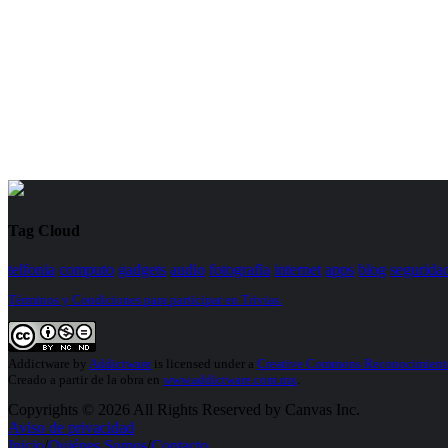
Tag Cloud
telfonia
computo
gadgets
audio
fotografia
internet
apps
blog
segurida
Términos y Condiciones para participar en Trivias.
Addictware
by
Addictware
is licensed under a
Creative Commons Reconocimiento
Creado a partir de la obra en
www.addictware.com.mx
.
Copyrights © 2026 All Rights Reserved by Canvas Inc.
Aviso de privacidad
Inicio
/
Quiénes Somos
/
Contacto