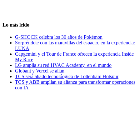
Lo más leido
G-SHOCK celebra los 30 años de Pokémon
Sorpréndete con las maravillas del espacio, en la experiencia:
LUNA
Capgemini y el Tour de France ofrecen la experiencia Inside
My Race
LG amplía su red HVAC Academy en el mundo
Globant y Vercel se alían
TCS será aliado tecnolóogico de Tottenham Hotspur
TCS y ABB amplían su alianza para transformar operaciones
con IA