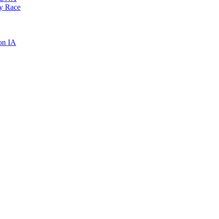
My Race
on IA