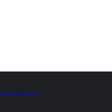
d
infraestructura
software