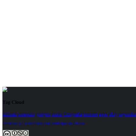
Tag Cloud
telfonia
computo
gadgets
audio
fotografia
internet
apps
blog
segurida
Términos y Condiciones para participar en Trivias.