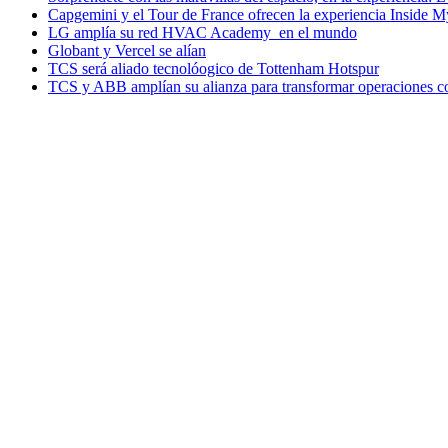
Capgemini y el Tour de France ofrecen la experiencia Inside 
LG amplía su red HVAC Academy en el mundo
Globant y Vercel se alían
TCS será aliado tecnolóogico de Tottenham Hotspur
TCS y ABB amplían su alianza para transformar operaciones c