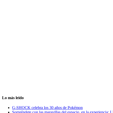
Lo más leido
G-SHOCK celebra los 30 años de Pokémon
Sorpréndete con las maravillas del espacio, en la experiencia