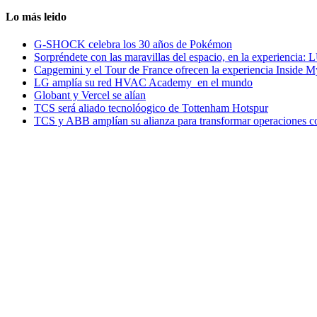
Lo más leido
G-SHOCK celebra los 30 años de Pokémon
Sorpréndete con las maravillas del espacio, en la experiencia
Capgemini y el Tour de France ofrecen la experiencia Inside 
LG amplía su red HVAC Academy en el mundo
Globant y Vercel se alían
TCS será aliado tecnolóogico de Tottenham Hotspur
TCS y ABB amplían su alianza para transformar operaciones c