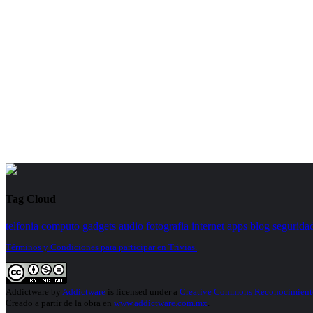
Tag Cloud
telfonia
computo
gadgets
audio
fotografia
internet
apps
blog
segurida
Términos y Condiciones para participar en Trivias.
Addictware
by
Addictware
is licensed under a
Creative Commons Reconocimiento
Creado a partir de la obra en
www.addictware.com.mx
.