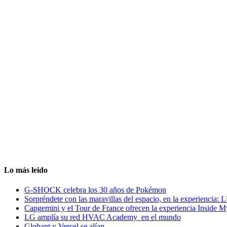
Lo más leido
G-SHOCK celebra los 30 años de Pokémon
Sorpréndete con las maravillas del espacio, en la experiencia
Capgemini y el Tour de France ofrecen la experiencia Inside 
LG amplía su red HVAC Academy en el mundo
Globant y Vercel se alían