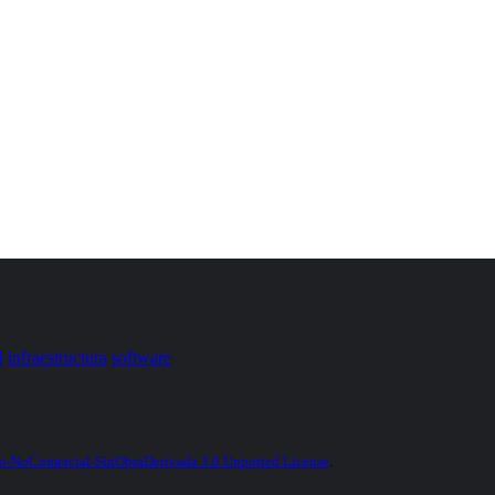
d
infraestructura
software
-NoComercial-SinObraDerivada 3.0 Unported License
.