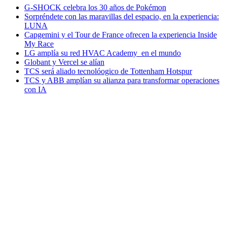
G-SHOCK celebra los 30 años de Pokémon
Sorpréndete con las maravillas del espacio, en la experiencia:
LUNA
Capgemini y el Tour de France ofrecen la experiencia Inside
My Race
LG amplía su red HVAC Academy en el mundo
Globant y Vercel se alían
TCS será aliado tecnolóogico de Tottenham Hotspur
TCS y ABB amplían su alianza para transformar operaciones
con IA