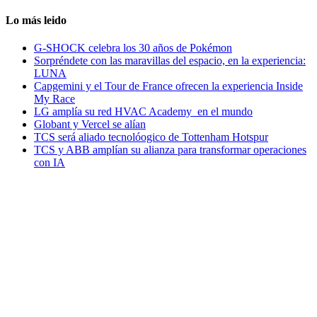
Lo más leido
G-SHOCK celebra los 30 años de Pokémon
Sorpréndete con las maravillas del espacio, en la experiencia:
LUNA
Capgemini y el Tour de France ofrecen la experiencia Inside
My Race
LG amplía su red HVAC Academy en el mundo
Globant y Vercel se alían
TCS será aliado tecnolóogico de Tottenham Hotspur
TCS y ABB amplían su alianza para transformar operaciones
con IA