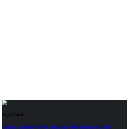
Tag Cloud
telfonia
computo
gadgets
audio
fotografia
internet
apps
blog