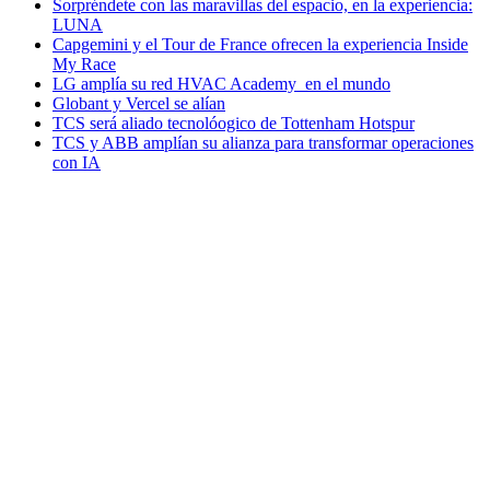
Sorpréndete con las maravillas del espacio, en la experiencia:
LUNA
Capgemini y el Tour de France ofrecen la experiencia Inside
My Race
LG amplía su red HVAC Academy en el mundo
Globant y Vercel se alían
TCS será aliado tecnolóogico de Tottenham Hotspur
TCS y ABB amplían su alianza para transformar operaciones
con IA