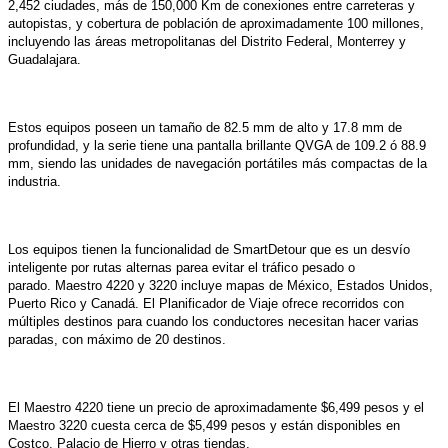
2,452 ciudades, más de 150,000 Km de conexiones entre carreteras y
autopistas, y cobertura de población de aproximadamente 100 millones,
incluyendo las áreas metropolitanas del Distrito Federal, Monterrey y
Guadalajara.
Estos equipos poseen un tamaño de 82.5 mm de alto y 17.8 mm de
profundidad, y la serie tiene una pantalla brillante QVGA de 109.2 ó 88.9
mm, siendo las unidades de navegación portátiles más compactas de la
industria.
Los equipos tienen la funcionalidad de SmartDetour que es un desvío
inteligente por rutas alternas parea evitar el tráfico pesado o
parado.
Maestro 4220 y 3220 i
ncluye mapas de México, Estados Unidos,
Puerto Rico y Canadá.
El Planificador de Viaje ofrece recorridos con
múltiples destinos para cuando los conductores necesitan hacer varias
paradas, con máximo de 20 destinos.
El Maestro 4220 tiene un precio de aproximadamente $6,499 pesos y el
Maestro 3220 cuesta cerca de $5,499 pesos y están disponibles en
Costco, Palacio de Hierro y otras tiendas.