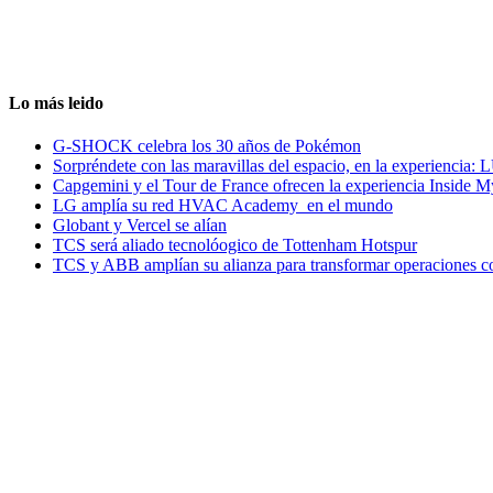
Lo más leido
G-SHOCK celebra los 30 años de Pokémon
Sorpréndete con las maravillas del espacio, en la experiencia
Capgemini y el Tour de France ofrecen la experiencia Inside 
LG amplía su red HVAC Academy en el mundo
Globant y Vercel se alían
TCS será aliado tecnolóogico de Tottenham Hotspur
TCS y ABB amplían su alianza para transformar operaciones c