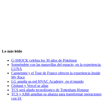
Lo más leido
G-SHOCK celebra los 30 años de Pokémon
Sorpréndete con las maravillas del espacio, en la experiencia:
LUNA
Capgemini y el Tour de France ofrecen la experiencia Inside
My Race
LG amplía su red HVAC Academy en el mundo
Globant y Vercel se alían
TCS será aliado tecnolóogico de Tottenham Hotspur
TCS y ABB amplían su alianza para transformar operaciones
con IA