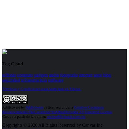
Tag Cloud
telfonia
computo
gadgets
audio
fotografia
internet
apps
blog
seguridad
infraestructura
software
Términos y Condiciones para participar en Trivias.
Addictware
by
Addictware
is licensed under a
Creative Commons
Reconocimiento-NoComercial-SinObraDerivada 3.0 Unported License
.
Creado a partir de la obra en
www.addictware.com.mx
.
Copyrights © 2026 All Rights Reserved by Canvas Inc.