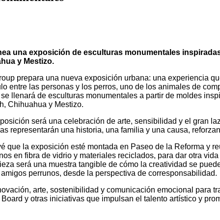
nea una exposición de esculturas monumentales inspiradas 
hua y Mestizo.
roup prepara una nueva exposición urbana: una experiencia que
ulo entre las personas y los perros, uno de los animales de co
se llenará de esculturas monumentales a partir de moldes inspi
h, Chihuahua y Mestizo.
posición será una celebración de arte, sensibilidad y el gran l
as representarán una historia, una familia y una causa, reforza
é que la exposición esté montada en Paseo de la Reforma y re
os en fibra de vidrio y materiales reciclados, para dar otra vid
eza será una muestra tangible de cómo la creatividad se puede 
 amigos perrunos, desde la perspectiva de corresponsabilidad.
ovación, arte, sostenibilidad y comunicación emocional para tr
rd y otras iniciativas que impulsan el talento artístico y prom