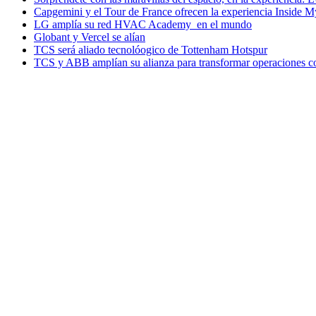
Capgemini y el Tour de France ofrecen la experiencia Inside 
LG amplía su red HVAC Academy en el mundo
Globant y Vercel se alían
TCS será aliado tecnolóogico de Tottenham Hotspur
TCS y ABB amplían su alianza para transformar operaciones c