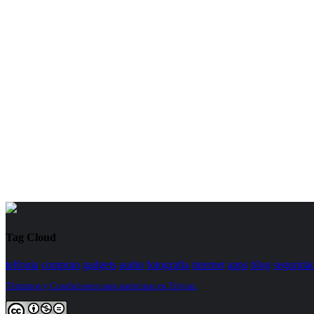
Tag Cloud
telfonia
computo
gadgets
audio
fotografia
internet
apps
blog
segurida
Términos y Condiciones para participar en Trivias.