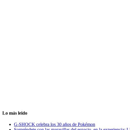
Lo más leido
G-SHOCK celebra los 30 años de Pokémon
Sorpréndete con las maravillas del espacio, en la experiencia