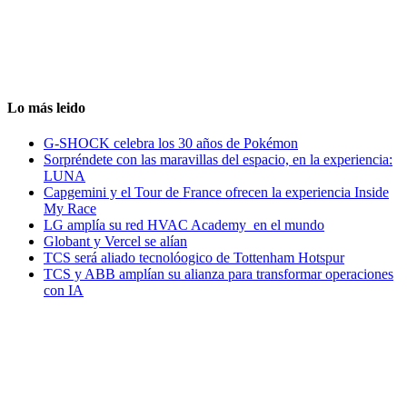
Lo más leido
G-SHOCK celebra los 30 años de Pokémon
Sorpréndete con las maravillas del espacio, en la experiencia:
LUNA
Capgemini y el Tour de France ofrecen la experiencia Inside
My Race
LG amplía su red HVAC Academy en el mundo
Globant y Vercel se alían
TCS será aliado tecnolóogico de Tottenham Hotspur
TCS y ABB amplían su alianza para transformar operaciones
con IA