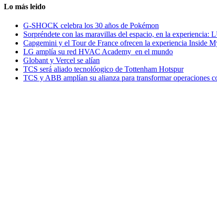
Lo más leido
G-SHOCK celebra los 30 años de Pokémon
Sorpréndete con las maravillas del espacio, en la experiencia
Capgemini y el Tour de France ofrecen la experiencia Inside 
LG amplía su red HVAC Academy en el mundo
Globant y Vercel se alían
TCS será aliado tecnolóogico de Tottenham Hotspur
TCS y ABB amplían su alianza para transformar operaciones c