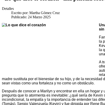
Detalles
Escrito por:
Martha Gómez Cruz
Publicado: 24 Marzo 2025
Una
sin 
Far
la 
Kev
la 
una
A t
ofr
aut
rel
madre sustituta por el bienestar de su hijo, y de la necesidad
sean vistas como una fortaleza y no como un obstáculo.
Después de conocer a Marilyn y encontrar en ella un hogar y
pregunta que lo atormenta es inevitable: ¿qué sería de Kevin si
incondicional, la empatía y la importancia de entender las di
(Tomás), Sergio Valenzuela (Kevin) y fue dirigida por Rene B