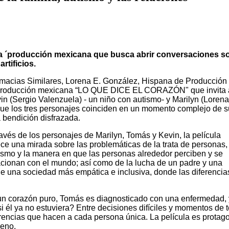
 ´producción mexicana que busca abrir conversaciones so
artificios.
macias Similares, Lorena E. González, Hispana de Producción
producción mexicana “LO QUE DICE EL CORAZÓN" que invita a c
in (Sergio Valenzuela) - un niño con autismo- y Marilyn (Lorena 
que los tres personajes coinciden en un momento complejo de s
 bendición disfrazada.
ravés de los personajes de Marilyn, Tomás y Kevin, la película
ece una mirada sobre las problemáticas de la trata de personas, 
ismo y la manera en que las personas alrededor perciben y se
acionan con el mundo; así como de la lucha de un padre y una
 de una sociedad más empática e inclusiva, donde las diferencia
 un corazón puro, Tomás es diagnosticado con una enfermedad, 
 él ya no estuviera? Entre decisiones difíciles y momentos de te
ferencias que hacen a cada persona única. La película es prota
ueno.