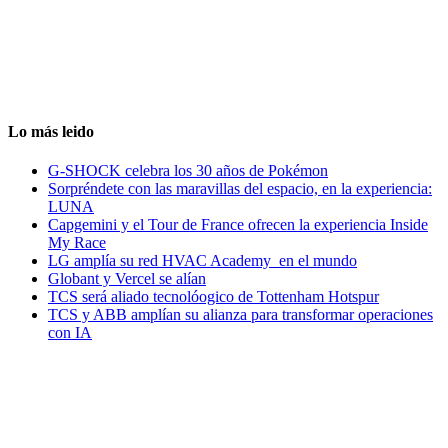
Lo más leido
G-SHOCK celebra los 30 años de Pokémon
Sorpréndete con las maravillas del espacio, en la experiencia:
LUNA
Capgemini y el Tour de France ofrecen la experiencia Inside
My Race
LG amplía su red HVAC Academy en el mundo
Globant y Vercel se alían
TCS será aliado tecnolóogico de Tottenham Hotspur
TCS y ABB amplían su alianza para transformar operaciones
con IA