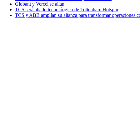
Globant y Vercel se alían
TCS será aliado tecnolóogico de Tottenham Hotspur
TCS y ABB amplían su alianza para transformar operaciones c