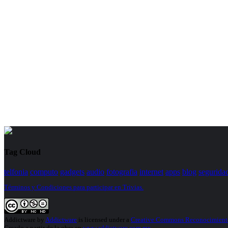
Tag Cloud
telfonia
computo
gadgets
audio
fotografia
internet
apps
blog
segurida
Términos y Condiciones para participar en Trivias.
Addictware
by
Addictware
is licensed under a
Creative Commons Reconocimiento
Creado a partir de la obra en
www.addictware.com.mx
.