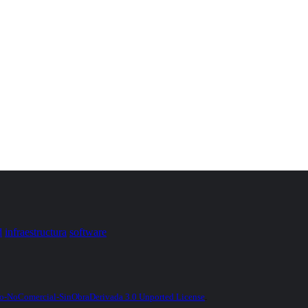
d
infraestructura
software
-NoComercial-SinObraDerivada 3.0 Unported License
.