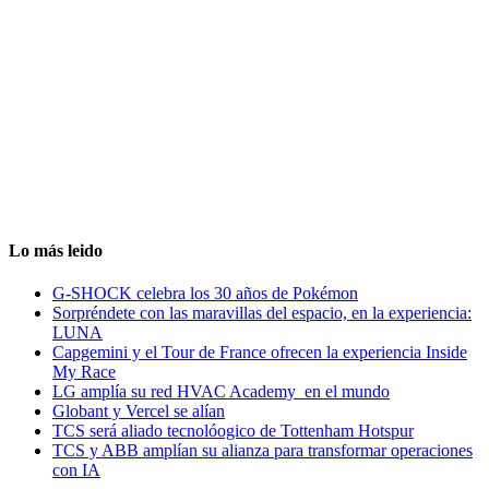
Lo más leido
G-SHOCK celebra los 30 años de Pokémon
Sorpréndete con las maravillas del espacio, en la experiencia:
LUNA
Capgemini y el Tour de France ofrecen la experiencia Inside
My Race
LG amplía su red HVAC Academy en el mundo
Globant y Vercel se alían
TCS será aliado tecnolóogico de Tottenham Hotspur
TCS y ABB amplían su alianza para transformar operaciones
con IA