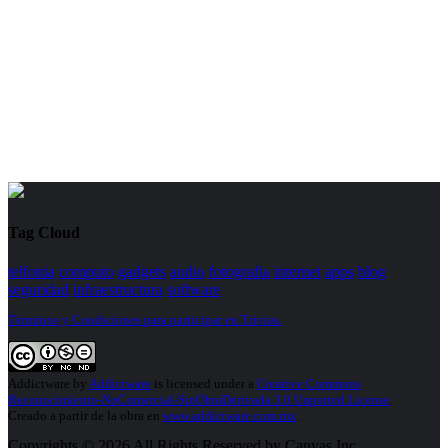
Tag Cloud
telfonia
computo
gadgets
audio
fotografia
internet
apps
blog
seguridad
infraestructura
software
Términos y Condiciones para participar en Trivias.
Addictware
by
Addictware
is licensed under a
Creative Commons
Reconocimiento-NoComercial-SinObraDerivada 3.0 Unported License
.
Creado a partir de la obra en
www.addictware.com.mx
.
Copyrights © 2026 All Rights Reserved by Canvas Inc.