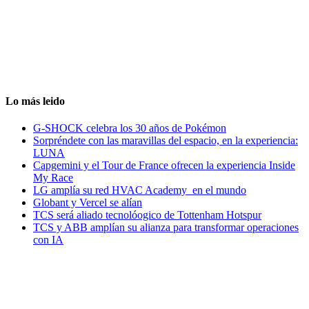
Lo más leido
G-SHOCK celebra los 30 años de Pokémon
Sorpréndete con las maravillas del espacio, en la experiencia:
LUNA
Capgemini y el Tour de France ofrecen la experiencia Inside
My Race
LG amplía su red HVAC Academy en el mundo
Globant y Vercel se alían
TCS será aliado tecnolóogico de Tottenham Hotspur
TCS y ABB amplían su alianza para transformar operaciones
con IA