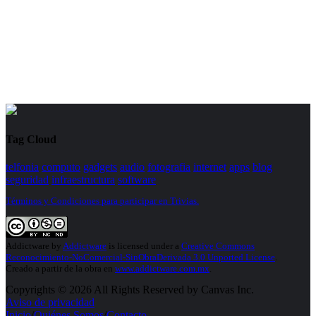
Tag Cloud
telfonia
computo
gadgets
audio
fotografia
internet
apps
blog
seguridad
infraestructura
software
Términos y Condiciones para participar en Trivias.
Addictware
by
Addictware
is licensed under a
Creative Commons
Reconocimiento-NoComercial-SinObraDerivada 3.0 Unported License
.
Creado a partir de la obra en
www.addictware.com.mx
.
Copyrights © 2026 All Rights Reserved by Canvas Inc.
Aviso de privacidad
Inicio
/
Quiénes Somos
/
Contacto