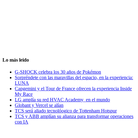
Lo más leido
G-SHOCK celebra los 30 años de Pokémon
Sorpréndete con las maravillas del espacio, en la experiencia:
LUNA
Capgemini y el Tour de France ofrecen la experiencia Inside
My Race
LG amplía su red HVAC Academy en el mundo
Globant y Vercel se alían
TCS será aliado tecnolóogico de Tottenham Hotspur
TCS y ABB amplían su alianza para transformar operaciones
con IA