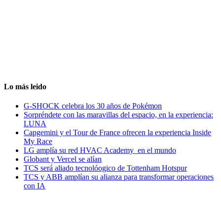
Lo más leido
G-SHOCK celebra los 30 años de Pokémon
Sorpréndete con las maravillas del espacio, en la experiencia:
LUNA
Capgemini y el Tour de France ofrecen la experiencia Inside
My Race
LG amplía su red HVAC Academy en el mundo
Globant y Vercel se alían
TCS será aliado tecnolóogico de Tottenham Hotspur
TCS y ABB amplían su alianza para transformar operaciones
con IA