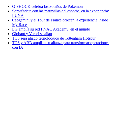
G-SHOCK celebra los 30 años de Pokémon
Sorpréndete con las maravillas del espacio, en la experiencia:
LUNA
Capgemini y el Tour de France ofrecen la experiencia Inside
My Race
LG amplía su red HVAC Academy en el mundo
Globant y Vercel se alían
TCS será aliado tecnolóogico de Tottenham Hotspur
TCS y ABB amplían su alianza para transformar operaciones
con IA