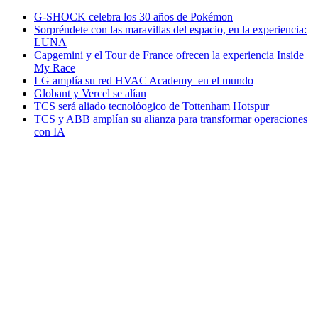
G-SHOCK celebra los 30 años de Pokémon
Sorpréndete con las maravillas del espacio, en la experiencia:
LUNA
Capgemini y el Tour de France ofrecen la experiencia Inside
My Race
LG amplía su red HVAC Academy en el mundo
Globant y Vercel se alían
TCS será aliado tecnolóogico de Tottenham Hotspur
TCS y ABB amplían su alianza para transformar operaciones
con IA