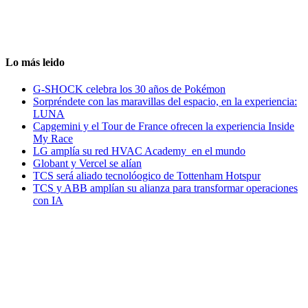
Lo más leido
G-SHOCK celebra los 30 años de Pokémon
Sorpréndete con las maravillas del espacio, en la experiencia:
LUNA
Capgemini y el Tour de France ofrecen la experiencia Inside
My Race
LG amplía su red HVAC Academy en el mundo
Globant y Vercel se alían
TCS será aliado tecnolóogico de Tottenham Hotspur
TCS y ABB amplían su alianza para transformar operaciones
con IA