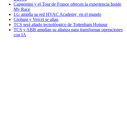
Capgemini y el Tour de France ofrecen la experiencia Inside
My Race
LG amplía su red HVAC Academy en el mundo
Globant y Vercel se alían
TCS será aliado tecnolóogico de Tottenham Hotspur
TCS y ABB amplían su alianza para transformar operaciones
con IA