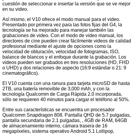
cuestión de seleccionar e insertar la versión que se ve mejor
en su video.
Así mismo, el V10 ofrece el modo manual para el video.
Presentado por primera vez para las fotos fijas del G4, la
tecnología se ha mejorado para manejar también las
grabaciones de video. Con el modo de video manual, los
directores de cine pueden crear fácilmente videos de calidad
profesional mediante el ajuste de opciones como la
velocidad de obturación, velocidad de fotogramas, ISO,
balance de blancos y el enfoque durante la grabación. Los
videos pueden ser grabados en tres resoluciones (HD, FHD
o UHD) y dos relaciones de aspecto (16:9 estándar o 21: 9
cinematográfico).
El V10 cuenta con una ranura para tarjeta microSD de hasta
2TB, una batería removible de 3,000 mAh, y con la
tecnología Qualcomm de Carga Rápida 2.0 incorporada,
sólo se requieren 40 minutos para cargar el teléfono al 50%.
Entre sus características se encuentra un procesador
Qualcomm Snapdragon 808. Pantalla QHD de 5.7 pulgadas,
pantalla secundaria de 2.1 pulgadas, , 4GB de RAM, 64GB
de almacenamiento interno, cámara trasera de 16
megapíxeles, sistema operativo Android 5.1 Lollipop,