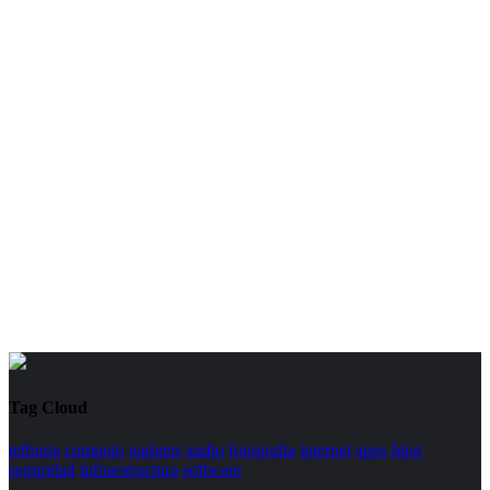
Tag Cloud
telfonia
computo
gadgets
audio
fotografia
internet
apps
blog
seguridad
infraestructura
software