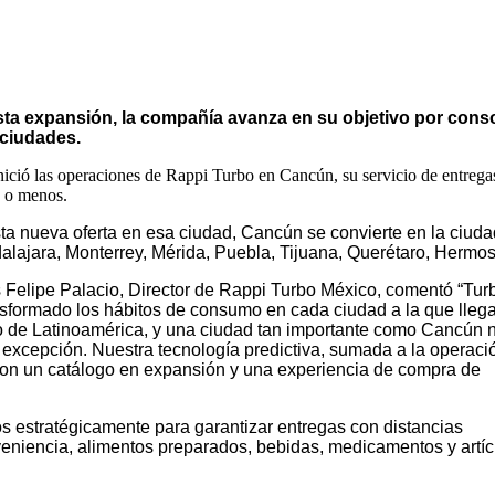
ta expansión, la compañía avanza en su objetivo por conso
ciudades.
nició las operaciones de Rappi Turbo en Cancún, su servicio de entregas
 o menos.
ta nueva oferta en esa ciudad, Cancún se convierte en la ci
alajara, Monterrey, Mérida, Puebla, Tijuana, Querétaro, Hermosi
 Felipe Palacio, Director de Rappi Turbo México, comentó “Tur
nsformado los hábitos de consumo en cada ciudad a la que llega
go de Latinoamérica, y una ciudad tan importante como Cancún 
a excepción. Nuestra tecnología predictiva, sumada a la operaci
 con un catálogo en expansión y una experiencia de compra de
s estratégicamente para garantizar entregas con distancias
veniencia, alimentos preparados, bebidas, medicamentos y artíc