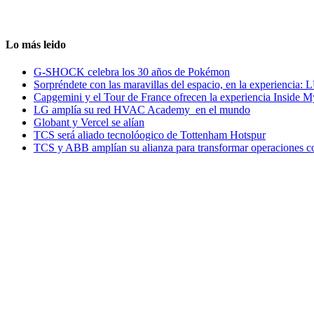
Lo más leido
G-SHOCK celebra los 30 años de Pokémon
Sorpréndete con las maravillas del espacio, en la experiencia
Capgemini y el Tour de France ofrecen la experiencia Inside 
LG amplía su red HVAC Academy en el mundo
Globant y Vercel se alían
TCS será aliado tecnolóogico de Tottenham Hotspur
TCS y ABB amplían su alianza para transformar operaciones c