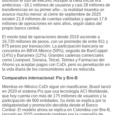
disminuir el uso de efectivo. Aunque la meta inicial era
ambiciosa –18.1 millones de usuarios y casi 28 millones de
transferencias en su primer año–, la realidad muestra un
avance mucho menor: al cierre de septiembre de 2025
existen 21.8 millones de cuentas validadas y apenas 17.8
millones de operaciones en seis años, según datos del
propio banco central.
El monto total de operaciones desde 2019 asciende a
16,720 millones de pesos, con un promedio de entre 811 y
875 pesos por transacción. La participación bancaria se
concentra en BBVA México (59%), seguido de BanCoppel
(14%) y Banamex (12%). Grandes cadenas comerciales
como Liverpool, Soriana, Telcel, Telmex y Farmacias del
Ahorro ya aceptan pagos con CoDi, pero su penetración en
la vida diaria de los consumidores aún es reducida.
Comparativo internacional: Pix y Bre-B
Mientras en México CoDi sigue sin masificarse, Brasil lanzó
en 2020 el sistema Pix que usa tecnología ACI Worldwide,
que hoy cuenta con más de 175 millones de usuarios y la
participación de 900 entidades. Su éxito se explica por la
obligatoriedad y promoción decidida desde el Banco
Central. El modelo ahora se replica en Colombia con Bre-B,
lanzado en 2025 sostenido tambien por la compañía de