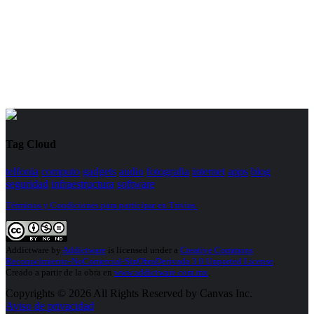
Tag Cloud
telfonia
computo
gadgets
audio
fotografia
internet
apps
blog
seguridad
infraestructura
software
Términos y Condiciones para participar en Trivias.
Addictware
by
Addictware
is licensed under a
Creative Commons
Reconocimiento-NoComercial-SinObraDerivada 3.0 Unported License
.
Creado a partir de la obra en
www.addictware.com.mx
.
Copyrights © 2026 All Rights Reserved by Canvas Inc.
Aviso de privacidad