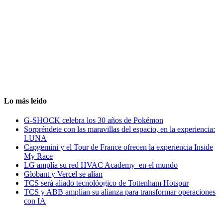
Lo más leido
G-SHOCK celebra los 30 años de Pokémon
Sorpréndete con las maravillas del espacio, en la experiencia:
LUNA
Capgemini y el Tour de France ofrecen la experiencia Inside
My Race
LG amplía su red HVAC Academy en el mundo
Globant y Vercel se alían
TCS será aliado tecnolóogico de Tottenham Hotspur
TCS y ABB amplían su alianza para transformar operaciones
con IA