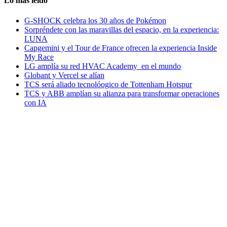
Lo más leido
G-SHOCK celebra los 30 años de Pokémon
Sorpréndete con las maravillas del espacio, en la experiencia:
LUNA
Capgemini y el Tour de France ofrecen la experiencia Inside
My Race
LG amplía su red HVAC Academy en el mundo
Globant y Vercel se alían
TCS será aliado tecnolóogico de Tottenham Hotspur
TCS y ABB amplían su alianza para transformar operaciones
con IA