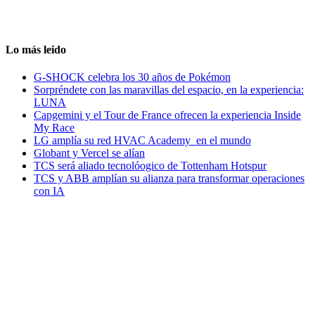
Lo más leido
G-SHOCK celebra los 30 años de Pokémon
Sorpréndete con las maravillas del espacio, en la experiencia:
LUNA
Capgemini y el Tour de France ofrecen la experiencia Inside
My Race
LG amplía su red HVAC Academy en el mundo
Globant y Vercel se alían
TCS será aliado tecnolóogico de Tottenham Hotspur
TCS y ABB amplían su alianza para transformar operaciones
con IA