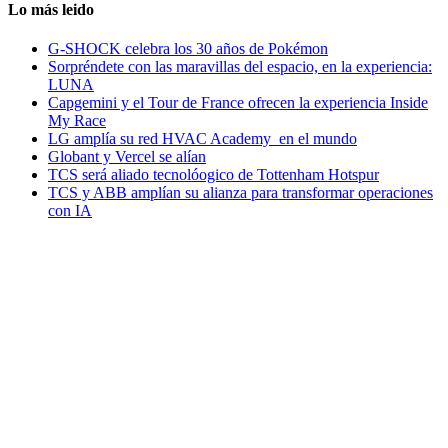
Lo más leido
G-SHOCK celebra los 30 años de Pokémon
Sorpréndete con las maravillas del espacio, en la experiencia:
LUNA
Capgemini y el Tour de France ofrecen la experiencia Inside
My Race
LG amplía su red HVAC Academy en el mundo
Globant y Vercel se alían
TCS será aliado tecnolóogico de Tottenham Hotspur
TCS y ABB amplían su alianza para transformar operaciones
con IA