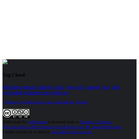
Tag Cloud
telfonia
computo
gadgets
audio
fotografia
internet
apps
blog
seguridad
infraestructura
software
Términos y Condiciones para participar en Trivias.
Addictware
by
Addictware
is licensed under a
Creative Commons
Reconocimiento-NoComercial-SinObraDerivada 3.0 Unported License
.
Creado a partir de la obra en
www.addictware.com.mx
.