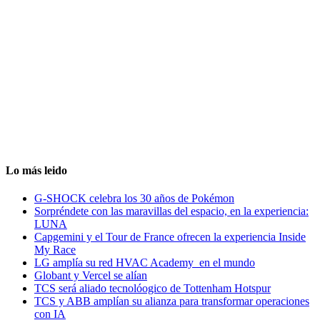
Lo más leido
G-SHOCK celebra los 30 años de Pokémon
Sorpréndete con las maravillas del espacio, en la experiencia:
LUNA
Capgemini y el Tour de France ofrecen la experiencia Inside
My Race
LG amplía su red HVAC Academy en el mundo
Globant y Vercel se alían
TCS será aliado tecnolóogico de Tottenham Hotspur
TCS y ABB amplían su alianza para transformar operaciones
con IA